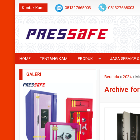
Kontak Kami
081327668003
081327668003
HOME
TENTANG KAMI
PRODUK
JASA SERVICE &
GALERI
Beranda
»
2024
»
Ma
Archive fo