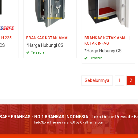
SAPPHIRE L-50
TITANIUM L
 H-225
BRANKAS KOTAK AMAL
BRANKAS KOTAK AMAL |
ngi CS
*Harga Hubungi CS
*Harga Hubu
KOTAK INFAQ
 CS
*Harga Hubungi CS
Tersedia
Tersedia
*Harga Hubungi CS
Tersedia
Tersedia
Sebelumnya
1
2
SAFE BRANKAS - NO 1 BRANKAS INDONESIA
- Toko Online Pressafe B
IndoStore Theme
versi 6.0 by Oketheme.com