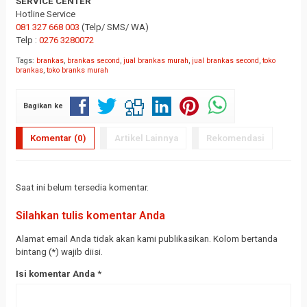
SERVICE CENTER
Hotline Service
081 327 668 003
(Telp/ SMS/ WA)
Telp :
0276 3280072
Tags:
brankas
,
brankas second
,
jual brankas murah
,
jual brankas second
,
toko
brankas
,
toko branks murah
Bagikan ke
Komentar (0)
Artikel Lainnya
Rekomendasi
Saat ini belum tersedia komentar.
Silahkan tulis komentar Anda
Alamat email Anda tidak akan kami publikasikan. Kolom bertanda
bintang (*) wajib diisi.
Isi komentar Anda
*