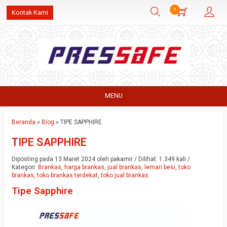
0
Kontak Kami
MENU
Beranda
»
Blog
»
TIPE SAPPHIRE
TIPE SAPPHIRE
Diposting pada 13 Maret 2024 oleh pakamir / Dilihat: 1.349 kali /
Kategori:
Brankas
,
harga brankas
,
jual brankas
,
lemari besi
,
toko
brankas
,
toko brankas terdekat
,
toko jual brankas
Tipe Sapphire