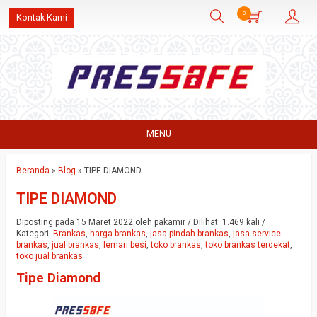
0
Kontak Kami
MENU
Beranda
»
Blog
»
TIPE DIAMOND
TIPE DIAMOND
Diposting pada 15 Maret 2022 oleh pakamir / Dilihat: 1.469 kali /
Kategori:
Brankas
,
harga brankas
,
jasa pindah brankas
,
jasa service
brankas
,
jual brankas
,
lemari besi
,
toko brankas
,
toko brankas terdekat
,
toko jual brankas
Tipe Diamond