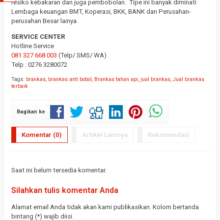
resiko kebakaran dan juga pembobolan. Tipe ini banyak diminati
Lembaga keuangan BMT, Koperasi, BKK, BANK dan Perusahan-
perusahan Besar lainya.
SERVICE CENTER
Hotline Service
081 327 668 003
(Telp/ SMS/ WA)
Telp : 0276 3280072
Tags:
brankas
,
brankas anti bobol
,
Brankas tahan api
,
jual brankas
,
Jual brankas
terbaik
Bagikan ke
Komentar (0)
Artikel Lainnya
Rekomendasi
Saat ini belum tersedia komentar.
Silahkan tulis komentar Anda
Alamat email Anda tidak akan kami publikasikan. Kolom bertanda
bintang (*) wajib diisi.