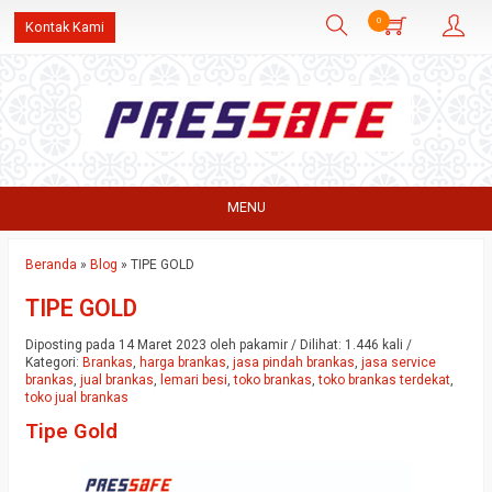
0
Kontak Kami
MENU
Beranda
»
Blog
»
TIPE GOLD
TIPE GOLD
Diposting pada 14 Maret 2023 oleh pakamir / Dilihat: 1.446 kali /
Kategori:
Brankas
,
harga brankas
,
jasa pindah brankas
,
jasa service
brankas
,
jual brankas
,
lemari besi
,
toko brankas
,
toko brankas terdekat
,
toko jual brankas
Tipe Gold