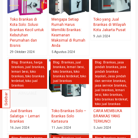
Toko Brankas di
Mengapa Setiap
Toko yang Jual
Kota Solo: Solusi
Rumah Harus
Brankas di Wilayah
Brankas Kecil untuk
Memiliki Brankas:
Kota Jakarta Pusat
Kebutuhan
Keamanan
9 Juli 2024
Perumahan dan
Maksimal di Rumah
Bisnis
Anda
29 Oktober 2024
5 Agustus 2024
Blog:
Brankas
,
harga
Blog:
Brankas
,
jual
Blog:
Brankas
,
jasa
brankas
,
jual brankas
,
brankas
,
lemari besi
,
pindah brankas
,
jasa
lemari besi
,
toko
toko brankas
,
toko
pindah brankas
brankas
,
toko brankas
brankas terdekat
,
toko
boyolali
,
Jasa pindah
terdekat
,
toko jual
jual brankas
dan service brankas
,
brankas
jasa service brankas
,
jual brankas
,
lemari
Sidebar
besi
,
toko brankas
,
toko brankas terdekat
,
toko jual brankas
Jual Brankas
Toko Brankas Solo –
CARA MEMBUKA
Salatiga – Lemari
Brankas Solo
BRANKAS YANG
Brankas
Kartasura
TERKUNCI
16 Juni 2024
11 Juni 2024
5 Juni 2024