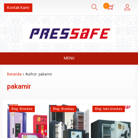
0
Kontak Kami
MENU
Beranda
»
Author: pakamir
pakamir
Blog:
Brankas
Blog:
Brankas
Blog:
toko brankas