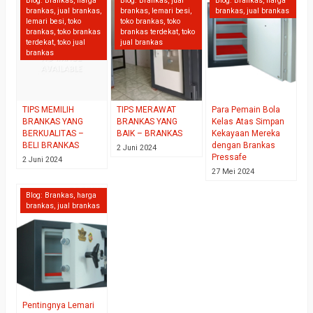
Blog:
Brankas
,
harga
Blog:
Brankas
,
jual
Blog:
Brankas
,
harga
brankas
,
jual brankas
,
brankas
,
lemari besi
,
brankas
,
jual brankas
lemari besi
,
toko
toko brankas
,
toko
brankas
,
toko brankas
brankas terdekat
,
toko
terdekat
,
toko jual
jual brankas
brankas
TIPS MEMILIH
TIPS MERAWAT
Para Pemain Bola
BRANKAS YANG
BRANKAS YANG
Kelas Atas Simpan
BERKUALITAS –
BAIK – BRANKAS
Kekayaan Mereka
BELI BRANKAS
dengan Brankas
2 Juni 2024
Pressafe
2 Juni 2024
27 Mei 2024
Blog:
Brankas
,
harga
brankas
,
jual brankas
Pentingnya Lemari