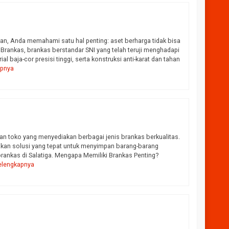
an, Anda memahami satu hal penting: aset berharga tidak bisa
rankas, brankas berstandar SNI yang telah teruji menghadapi
 baja-cor presisi tinggi, serta konstruksi anti-karat dan tahan
apnya
han toko yang menyediakan berbagai jenis brankas berkualitas.
akan solusi yang tepat untuk menyimpan barang-barang
rankas di Salatiga. Mengapa Memiliki Brankas Penting?
elengkapnya