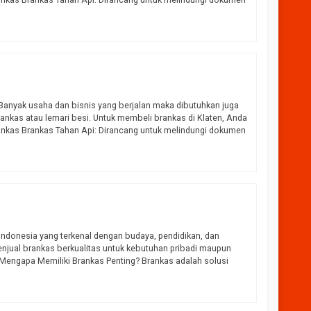
ngi CS
 Banyak usaha dan bisnis yang berjalan maka dibutuhkan juga
nkas atau lemari besi. Untuk membeli brankas di Klaten, Anda
rankas Brankas Tahan Api: Dirancang untuk melindungi dokumen
i Indonesia yang terkenal dengan budaya, pendidikan, dan
menjual brankas berkualitas untuk kebutuhan pribadi maupun
. Mengapa Memiliki Brankas Penting? Brankas adalah solusi