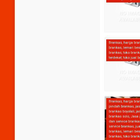
Brankas
,
harga bra
brankas
,
lemari bes
brankas
,
toko bran
terdekat
,
toko jual 
Brankas
,
harga bra
pindah brankas
,
ja
brankas boyolali
,
ja
brankas solo
,
Jasa 
dan service branka
service brankas
,
jua
brankas
,
lemari bes
brankas
,
toko bran