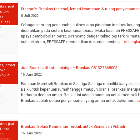
nkas
,
jual
Pressafe: Brankas terkenal, lemari keamanan & ruang penyimpanan
i
,
toko
8 Juli 2022
kas
brankas
Sebagai seorang pengusaha sukses atau pimpinan institusi keuang
diserahkan pada sistem keamanan biasa. Maka hadirlah PRESSAFE B
upaya pembobolan berat. Dirancang dengan teknologi terkini, material
suhu ekstrem, PRESSAFE memastikan dokumen penting,…
selengk
as
,
lemari
Jual Brankas di kota salatiga – Brankas 081327668003
toko
16 Juni 2022
ko jual
Panduan Membeli Brankas di Salatiga Salatiga memiliki banyak pili
Baik untuk keperluan rumah tangga maupun bisnis, brankas merup
berharga dengan aman. Berikut ini adalah panduan untuk membeli b
Brankas adalah solusi penyimpanan yang aman untuk dokumen…
s
nkas
,
jual
Brankas: Solusi Keamanan Terbaik untuk Bisnis dan Pribadi
i
,
toko
16 Juni 2022
kas
brankas