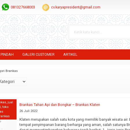
081327668003
cv.karyapresident@gmail.com
 PINDAH
GALERI CUSTOMER
ARTIKEL
gori Brankas
nkas
,
jual
Brankas Tahan Api dan Bongkar – Brankas Klaten
i
,
toko
26 Juli 2022
kas
brankas
Klaten merupakan salah satu kota yang memiliki banyak wisata air.
tempat penyimpanan barang berharga yang aman, salah satunya Bra
dapat mempertimbangkan beberapa topik berikut: 1. Jenis-jenis B