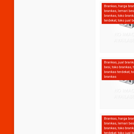
Brankas
,
harga bra
brankas
,
lemari bes
brankas
,
toko bran
terdekat
,
toko jual 
Brankas
,
jual brank
besi
,
toko brankas
,
brankas terdekat
,
to
brankas
Brankas
,
harga bra
brankas
,
lemari bes
brankas
,
toko bran
terdekat
,
toko jual 