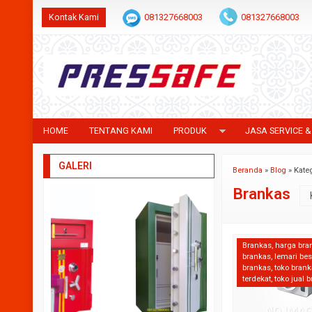
Kontak Kami
081327668003
081327668003
HOME
TENTANG KAMI
PRODUK
JASA SERVICE &
GALERI
Beranda
»
Blog
» Kate
Brankas
Brankas
,
harga bra
brankas
,
lemari bes
brankas
,
toko bran
terdekat
,
toko jual 