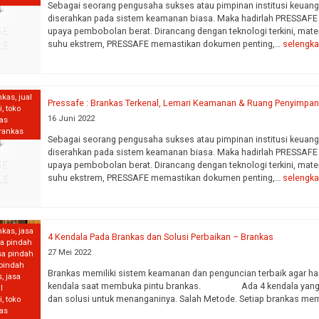
Sebagai seorang pengusaha sukses atau pimpinan institusi keuang
diserahkan pada sistem keamanan biasa. Maka hadirlah PRESSAFE B
upaya pembobolan berat. Dirancang dengan teknologi terkini, material
suhu ekstrem, PRESSAFE memastikan dokumen penting,…
selengk
nkas
,
jual
Pressafe : Brankas Terkenal, Lemari Keamanan & Ruang Penyimpa
i
,
toko
16 Juni 2022
kas
brankas
Sebagai seorang pengusaha sukses atau pimpinan institusi keuang
diserahkan pada sistem keamanan biasa. Maka hadirlah PRESSAFE B
upaya pembobolan berat. Dirancang dengan teknologi terkini, material
suhu ekstrem, PRESSAFE memastikan dokumen penting,…
selengk
nkas
,
jasa
4 Kendala Pada Brankas dan Solusi Perbaikan – Brankas
sa pindah
27 Mei 2022
sa pindah
pindah
Brankas memiliki sistem keamanan dan penguncian terbaik agar han
s
,
jasa
kendala saat membuka pintu brankas. Ada 4 kendala yang seri
l
dan solusi untuk menanganinya. Salah Metode. Setiap brankas me
i
,
toko
kas