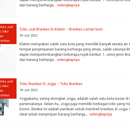
dan barang berharga…
selengkapnya
nkas
,
jual
Toko Jual Brankas Di Klaten – Brankas Lemari besi
i
,
toko
-65
RUBY H-45
GOLD L-95
24 Juli 2022
kas
ngi CS
*Harga Hubungi CS
*Harga Hubu
brankas
Klaten merupakan salah satu kota yang memiliki banyak wisata air.
Tersedia
Tersedia
tempat penyimpanan barang berharga yang aman, salah satunya Bra
dapat mempertimbangkan beberapa topik berikut: 1. Jenis-jenis B
dan barang berharga…
selengkapnya
nkas
,
jual
Toko Brankas Di Jogja – Toko Brankas
i
,
toko
18 Juli 2022
kas
brankas
Yogyakarta, sering disingkat Jogja, adalah salah satu kota besar d
pariwisatanya. Selain itu, Jogja juga memiliki berbagai toko yang 
bisnis. Berikut ini adalah panduan untuk membeli brankas di Jogja
ideal untuk menyimpan barang berharga,…
selengkapnya