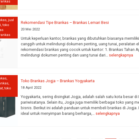
brankas
nkas
,
jual
Rekomendasi Tipe Brankas – Brankas Lemari Besi
i
,
toko
20 Mei 2022
kas
brankas
Untuk keperluan kantor, brankas yang dibutuhkan biasanya memiliki
canggih untuk melindungi dokumen penting, uang tunai, peralatan el
rekomendasi brankas yang cocok untuk kantor: 1. Brankas Tahan A
melindungi dokumen penting dan uang tunai dari…
selengkapnya
nkas
,
Toko Brankas Jogja – Brankas Yogyakarta
rankas
,
18 April 2022
at
,
toko
Yogyakarta, sering disingkat Jogja, adalah salah satu kota besar d
pariwisatanya. Selain itu, Jogja juga memiliki berbagai toko yang 
bisnis. Berikut ini adalah panduan untuk membeli brankas di Jogja
ideal untuk menyimpan barang berharga,…
selengkapnya