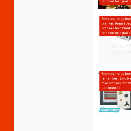
terdekat
,
toko jual 
Brankas
,
harga bra
brankas
,
lemari bes
brankas
,
toko bran
terdekat
,
toko jual 
Brankas
,
harga bra
lemari besi
,
toko b
toko brankas terdek
jual brankas