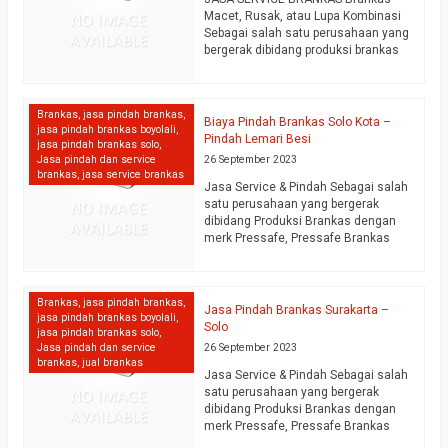
Macet, Rusak, atau Lupa Kombinasi
Sebagai salah satu perusahaan yang
bergerak dibidang produksi brankas
dengan merk pressafe, Pressafe
Brankas hadir untuk memenuhi
kebutuhan keamanan tinggi dalam
Brankas
,
jasa pindah brankas
,
perlindungan maksimal barang-
Biaya Pindah Brankas Solo Kota –
jasa pindah brankas boyolali
,
barang berharga terhadap bahaya
Pindah Lemari Besi
jasa pindah brankas solo
,
pencurian, kebakaran dan
Jasa pindah dan service
26 September 2023
pembongkaran secara paksa. Kami
brankas
,
jasa service brankas
siap menyediakan produk-produk
Jasa Service & Pindah Sebagai salah
brankas berkualitas terbaik dengan
satu perusahaan yang bergerak
layanan yang terbaik. Karna itu…
dibidang Produksi Brankas dengan
selengkapnya
merk Pressafe, Pressafe Brankas
hadir untuk memenuhi kebutuhan
keamanan tinggi dalam perlindungan
maksimal barang-barang berharga
Brankas
,
jasa pindah brankas
,
terhadap bahaya pencurian,
Jasa Pindah Brankas Surakarta –
jasa pindah brankas boyolali
,
kebakaran dan pembongkaran secara
Solo
jasa pindah brankas solo
,
paksa. Kami siap menyediakan
Jasa pindah dan service
26 September 2023
produk-produk brankas berkualitas
brankas
,
jual brankas
terbaik dengan layanan yang terbaik.
Jasa Service & Pindah Sebagai salah
Karna itu kami juga menyediakan
satu perusahaan yang bergerak
jasa Service…
selengkapnya
dibidang Produksi Brankas dengan
merk Pressafe, Pressafe Brankas
hadir untuk memenuhi kebutuhan