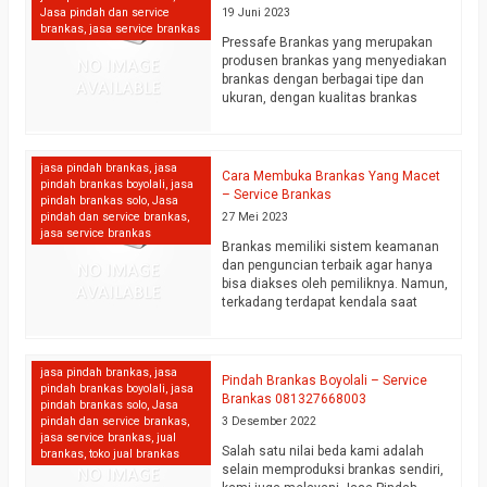
ingin memindahkan brankasnya.
Jasa pindah dan service
19 Juni 2023
Kami melayani jasa pindah
brankas
,
jasa service brankas
Pressafe Brankas yang merupakan
brankas antar gedung atau naik lantai
produsen brankas yang menyediakan
untuk semua merk…
selengkapnya
brankas dengan berbagai tipe dan
ukuran, dengan kualitas brankas
tahan api dan anti bobol. Dengan
bertambahnya jumlah permintaan
brankas saat ini
jasa pindah brankas
,
jasa
kami juga menambah layanan kami
Cara Membuka Brankas Yang Macet
pindah brankas boyolali
,
jasa
dalam hal Jasa Pindah Brankas,
– Service Brankas
pindah brankas solo
,
Jasa
untuk memudahkan customer jika
pindah dan service brankas
,
27 Mei 2023
ingin memindahkan brankasnya.
jasa service brankas
Kami melayani jasa pindah
Brankas memiliki sistem keamanan
brankas antar gedung atau naik lantai
dan penguncian terbaik agar hanya
untuk semua merk…
selengkapnya
bisa diakses oleh pemiliknya. Namun,
terkadang terdapat kendala saat
membuka pintu brankas.
Ada 4 kendala yang sering ditemui
saat ingin membuka brankas. Berikut
jasa pindah brankas
,
jasa
4 kendala dan solusi untuk
Pindah Brankas Boyolali – Service
pindah brankas boyolali
,
jasa
menanganinya. Salah Metode. Setiap
Brankas 081327668003
pindah brankas solo
,
Jasa
brankas memiliki metode penguncian
pindah dan service brankas
,
3 Desember 2022
yang…
selengkapnya
jasa service brankas
,
jual
Salah satu nilai beda kami adalah
brankas
,
toko jual brankas
selain memproduksi brankas sendiri,