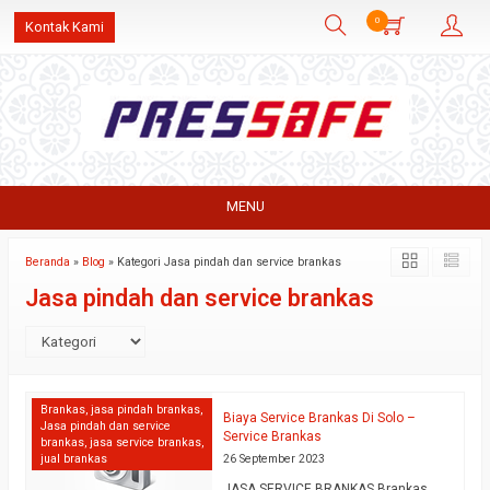
0
Kontak Kami
MENU
Beranda
»
Blog
» Kategori Jasa pindah dan service brankas
Jasa pindah dan service brankas
Brankas
,
jasa pindah brankas
,
Biaya Service Brankas Di Solo –
Jasa pindah dan service
Service Brankas
brankas
,
jasa service brankas
,
jual brankas
26 September 2023
JASA SERVICE BRANKAS Brankas