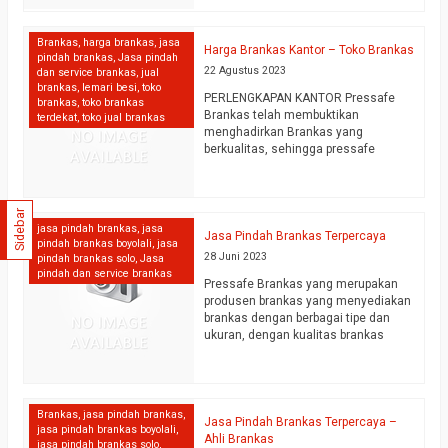
keamanan tinggi dalam perlindungan
maksimal barang-barang berharga
Brankas
,
harga brankas
,
jasa
terhadap bahaya pencurian,
Harga Brankas Kantor – Toko Brankas
pindah brankas
,
Jasa pindah
kebakaran dan pembongkaran secara
22 Agustus 2023
dan service brankas
,
jual
paksa. Kami siap menyediakan
brankas
,
lemari besi
,
toko
produk-produk brankas berkualitas
PERLENGKAPAN KANTOR Pressafe
brankas
,
toko brankas
terbaik dengan layanan yang terbaik.
Brankas telah membuktikan
terdekat
,
toko jual brankas
Karna itu kami juga menyediakan
menghadirkan Brankas yang
jasa Service…
selengkapnya
berkualitas, sehingga pressafe
banyak dipercaya untuk memnuhi
kebutuhan brankas di Badan
Pemerintahan, Bank, dll. Dalam
Sidebar
pemasarannya presafe telah
jasa pindah brankas
,
jasa
menjangkau ke seluruh wilayah di
Jasa Pindah Brankas Terpercaya
pindah brankas boyolali
,
jasa
Indonesia, Pressafe berani dan
28 Juni 2023
pindah brankas solo
,
Jasa
mampu bersaing dengan merk-merk
pindah dan service brankas
Pressafe Brankas yang merupakan
besar lainnya yang sudah lebih dulu
produsen brankas yang menyediakan
berdiri. Untuk harga Pressafe Brankas
brankas dengan berbagai tipe dan
akan memberikan harga yang…
ukuran, dengan kualitas brankas
selengkapnya
tahan api dan anti bobol. Dengan
bertambahnya jumlah permintaan
brankas saat ini
kami juga menambah layanan kami
Brankas
,
jasa pindah brankas
,
dalam hal Jasa Pindah Brankas,
Jasa Pindah Brankas Terpercaya –
jasa pindah brankas boyolali
,
untuk memudahkan customer jika
Ahli Brankas
jasa pindah brankas solo
,