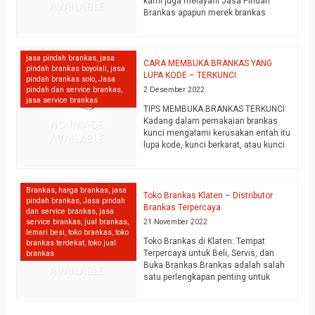
kami juga melayani Jasa Pindah
Brankas apapun merek brankas
costumer kami. kami telah melayani
permintaan pemindahan brankas di
berbagai kota di seluruh jawa,
jasa pindah brankas
,
jasa
termasuk yang paling laris adalah
CARA MEMBUKA BRANKAS YANG
pindah brankas boyolali
,
jasa
jasa pemindahan brankas di kota
LUPA KODE – TERKUNCI
pindah brankas solo
,
Jasa
surakarta Jasa Pindah Brankas :
pindah dan service brankas
,
2 Desember 2022
Pindah/ geser ruangan Pindah lokasi
jasa service brankas
kantor, rumah,…
selengkapnya
TIPS MEMBUKA BRANKAS TERKUNCI
Kadang dalam pemakaian brankas
kunci mengalami kerusakan entah itu
lupa kode, kunci berkarat, atau kunci
tidak bisa dibuka. Mungkin anda
bingung apa yang harus anda lakukan
jika kunci brankas anda tidak bisa
Brankas
,
harga brankas
,
jasa
dibuka sedangkan anda butuh segera
Toko Brankas Klaten – Distributor
pindah brankas
,
Jasa pindah
barang yang disimpan di dalam
Brankas Terpercaya
dan service brankas
,
jasa
brankas tersebut. Ini beberapa tips
service brankas
,
jual brankas
,
21 November 2022
yang bisa anda lakukan…
lemari besi
,
toko brankas
,
toko
selengkapnya
Toko Brankas di Klaten: Tempat
brankas terdekat
,
toko jual
Terpercaya untuk Beli, Servis, dan
brankas
Buka Brankas Brankas adalah salah
satu perlengkapan penting untuk
menjaga keamanan dokumen, uang,
perhiasan, dan barang berharga
lainnya. Di wilayah Klaten, kebutuhan