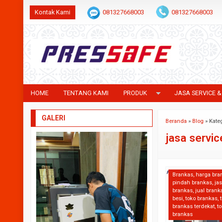
Kontak Kami
081327668003
081327668003
HOME
TENTANG KAMI
PRODUK
JASA SERVICE &
GALERI
Beranda
»
Blog
» Kateg
jasa servi
Brankas
,
harga bra
pindah brankas
,
ja
brankas
,
jual brank
besi
,
toko brankas
,
brankas terdekat
,
to
brankas