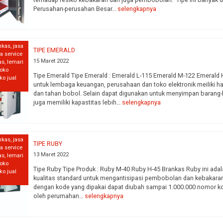
Perusahan-perusahan Besar…
selengkapnya
nkas
,
jasa
TIPE EMERALD
sa service
15 Maret 2022
as
,
lemari
toko
Tipe Emerald Tipe Emerald : Emerald L-115 Emerald M-122 Emerald
ko jual
untuk lembaga keuangan, perusahaan dan toko elektronik meiliki har
dan tahan bobol. Selain dapat digunakan untuk menyimpan barang-b
juga memiliki kapastitas lebih…
selengkapnya
nkas
,
jasa
TIPE RUBY
sa service
13 Maret 2022
as
,
lemari
toko
Tipe Ruby Tipe Produk : Ruby M-40 Ruby H-45 Brankas Ruby ini ada
ko jual
kualitas standard untuk mengantisipasi pembobolan dan kebakaran
dengan kode yang dipakai dapat diubah sampai 1.000.000 nomor ko
oleh perumahan…
selengkapnya