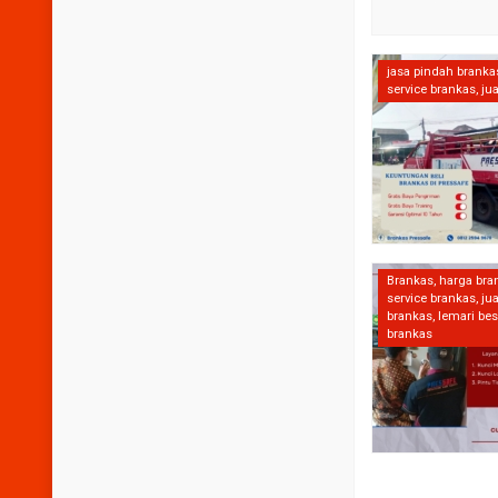
jasa pindah branka
service brankas
,
ju
Brankas
,
harga bra
service brankas
,
jua
brankas
,
lemari bes
brankas