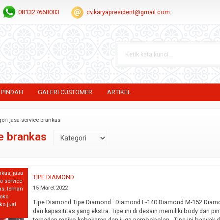
081327668003
cv.karyapresident@gmail.com
 PINDAH
GALERI CUSTOMER
ARTIKEL
ori jasa service brankas
ce brankas
nkas
,
jasa
TIPE DIAMOND
sa service
15 Maret 2022
as
,
lemari
toko
Tipe Diamond Tipe Diamond : Diamond L-140 Diamond M-152 Diam
ko jual
dan kapasititas yang ekstra. Tipe ini di desain memiliki body dan 
terhadap resiko kebakaran dan juga pembobolan. Tipe ini banyak