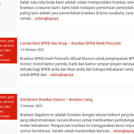
Salah satu nilai beda kami adalah selain memproduksi brankas sen
brankas costumer kami. kami telah melayani permintaan pemindahan
paling laris adalah jasa pemindahan brankas di kota surakarta Jasa
rumah,…
selengkapnya
nkas
,
jasa
Lemari Besi BPKB dan Arsip – Brankas BPKB Merk Pressafe
sa service
14 Oktober 2021
as
,
toko
kas
Brankas BPKB merk Pressafe dibuat khusus untuk penyimpanan BPKB 
brankas
motor/ mobil kantor pemda, bank dan kantor simpan pinjam lainny
terbaik bagi BPKB anda dan klien anda dari bahaya kebakaran sert
untuk BPKB dan…
selengkapnya
nkas
,
jasa
Distributor Brankas Kantor – Brankas Uang
sa service
9 Oktober 2021
as
,
toko
kas
Brankas Sapphire ini adalah brankas dengan ukuran terkecil yang kam
brankas
yang dikonstruksikan secara khusus untuk memberikan perlindun
resiko kebakaran. Penguncian brankas ini menggunakan kunci impo
nomor kombinasi. handle untuk memberikan kuncian…
selengkapn