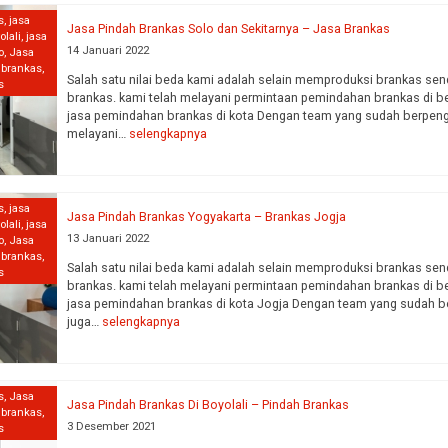
s
,
jasa
Jasa Pindah Brankas Solo dan Sekitarnya – Jasa Brankas
olali
,
jasa
14 Januari 2022
o
,
Jasa
 brankas
,
Salah satu nilai beda kami adalah selain memproduksi brankas sen
s
brankas. kami telah melayani permintaan pemindahan brankas di ber
jasa pemindahan brankas di kota Dengan team yang sudah berpenga
melayani…
selengkapnya
s
,
jasa
Jasa Pindah Brankas Yogyakarta – Brankas Jogja
olali
,
jasa
13 Januari 2022
o
,
Jasa
 brankas
,
Salah satu nilai beda kami adalah selain memproduksi brankas sen
s
brankas. kami telah melayani permintaan pemindahan brankas di ber
jasa pemindahan brankas di kota Jogja Dengan team yang sudah be
juga…
selengkapnya
s
,
Jasa
Jasa Pindah Brankas Di Boyolali – Pindah Brankas
 brankas
,
3 Desember 2021
s