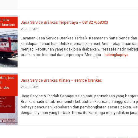
s
,
jasa
Jasa Service Brankas Terpercaya – 081327668003
al brankas
26 Juli 2021
Layanan Jasa Service Brankas Terbaik Keamanan harta benda dan
kehidupan sehari-hari. Untuk memastikan aset Anda tetap aman dan 
menjadi kebutuhan yang tidak bisa diabaikan. Pressafe hadir seba
brankas profesional dan terpercaya. Mengapa…
selengkapnya
nkas
,
jasa
Jasa Service Brankas Klaten – service brankas
l
26 Juli 2021
i
,
toko
Jasa Service & Pindah Sebagai salah satu perusahaan yang berger
Brankas hadir untuk memenuhi kebutuhan keamanan tinggi dalam p
bahaya pencurian, kebakaran dan pembongkaran secara paksa. Kam
dengan layanan yang terbaik. Karna itu kami juga menyediakan jas