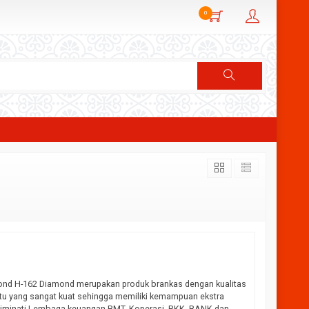
0
ond H-162 Diamond merupakan produk brankas dengan kualitas
pintu yang sangat kuat sehingga memiliki kemampuan ekstra
 diminati Lembaga keuangan BMT, Koperasi, BKK, BANK dan