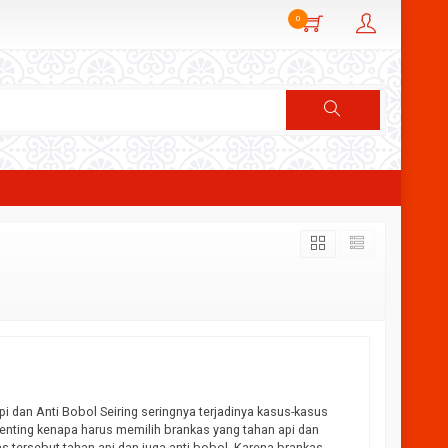
0
i dan Anti Bobol Seiring seringnya terjadinya kasus-kasus
enting kenapa harus memilih brankas yang tahan api dan
s tersebut tahan api dan juga anti bobol, Karena brankas