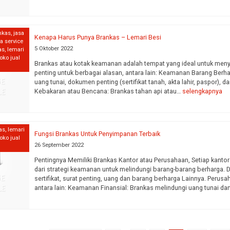
nkas
,
jasa
Kenapa Harus Punya Brankas – Lemari Besi
sa service
5 Oktober 2022
as
,
lemari
toko jual
Brankas atau kotak keamanan adalah tempat yang ideal untuk meny
penting untuk berbagai alasan, antara lain: Keamanan Barang Berha
uang tunai, dokumen penting (sertifikat tanah, akta lahir, paspor), 
Kebakaran atau Bencana: Brankas tahan api atau…
selengkapnya
as
,
lemari
Fungsi Brankas Untuk Penyimpanan Terbaik
toko jual
26 September 2022
Pentingnya Memiliki Brankas Kantor atau Perusahaan, Setiap kanto
dari strategi keamanan untuk melindungi barang-barang berharga. 
sertifikat, surat penting, uang dan barang berharga Lainnya. Perus
antara lain: Keamanan Finansial: Brankas melindungi uang tunai d