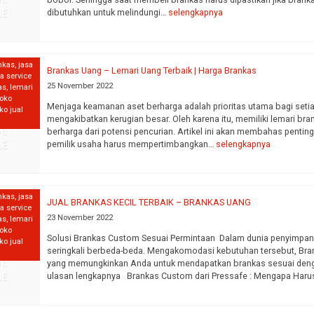
dibutuhkan untuk melindungi…
selengkapnya
nkas
,
jasa
Brankas Uang – Lemari Uang Terbaik | Harga Brankas
sa service
GOLD L-95
SILVER H-92
25 November 2022
as
,
lemari
ngi CS
*Harga Hubungi CS
*Harga Hubu
toko
Menjaga keamanan aset berharga adalah prioritas utama bagi setiap
ko jual
Tersedia
Tersedia
mengakibatkan kerugian besar. Oleh karena itu, memiliki lemari br
berharga dari potensi pencurian. Artikel ini akan membahas pentin
pemilik usaha harus mempertimbangkan…
selengkapnya
nkas
,
jasa
JUAL BRANKAS KECIL TERBAIK – BRANKAS UANG
sa service
23 November 2022
as
,
lemari
toko
Solusi Brankas Custom Sesuai Permintaan Dalam dunia penyimpanan
ko jual
seringkali berbeda-beda. Mengakomodasi kebutuhan tersebut, Bra
yang memungkinkan Anda untuk mendapatkan brankas sesuai dengan
ulasan lengkapnya Brankas Custom dari Pressafe : Mengapa Haru