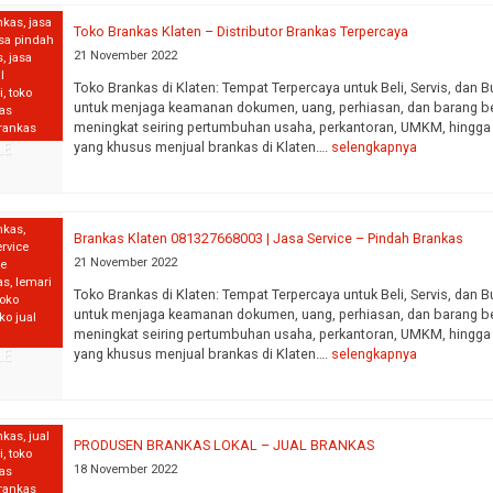
nkas
,
jasa
Toko Brankas Klaten – Distributor Brankas Terpercaya
sa pindah
21 November 2022
s
,
jasa
l
Toko Brankas di Klaten: Tempat Terpercaya untuk Beli, Servis, dan
i
,
toko
untuk menjaga keamanan dokumen, uang, perhiasan, dan barang ber
kas
meningkat seiring pertumbuhan usaha, perkantoran, UMKM, hingga
brankas
yang khusus menjual brankas di Klaten….
selengkapnya
nkas
,
Brankas Klaten 081327668003 | Jasa Service – Pindah Brankas
rvice
21 November 2022
ce
as
,
lemari
Toko Brankas di Klaten: Tempat Terpercaya untuk Beli, Servis, dan
toko
untuk menjaga keamanan dokumen, uang, perhiasan, dan barang ber
ko jual
meningkat seiring pertumbuhan usaha, perkantoran, UMKM, hingga
yang khusus menjual brankas di Klaten….
selengkapnya
nkas
,
jual
PRODUSEN BRANKAS LOKAL – JUAL BRANKAS
i
,
toko
18 November 2022
kas
brankas