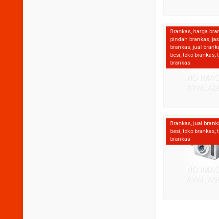
Brankas
,
harga bra
pindah brankas
,
ja
brankas
,
jual brank
besi
,
toko brankas
,
brankas
Brankas
,
jual brank
besi
,
toko brankas
,
brankas