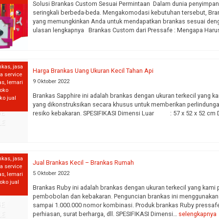
Solusi Brankas Custom Sesuai Permintaan Dalam dunia penyimpanan
seringkali berbeda-beda. Mengakomodasi kebutuhan tersebut, Bra
yang memungkinkan Anda untuk mendapatkan brankas sesuai dengan
ulasan lengkapnya Brankas Custom dari Pressafe : Mengapa Haru
nkas
,
jasa
Harga Brankas Uang Ukuran Kecil Tahan Api
sa service
9 Oktober 2022
as
,
lemari
toko
Brankas Sapphire ini adalah brankas dengan ukuran terkecil yang kam
ko jual
yang dikonstruksikan secara khusus untuk memberikan perlindun
resiko kebakaran. SPESIFIKASI Dimensi Luar : 57 x 52 x 52 cm
nkas
,
jasa
Jual Brankas Kecil – Brankas Rumah
sa service
5 Oktober 2022
as
,
lemari
toko jual
Brankas Ruby ini adalah brankas dengan ukuran terkecil yang kami 
pembobolan dan kebakaran. Penguncian brankas ini menggunakan k
sampai 1.000.000 nomor kombinasi. Produk brankas Ruby pressafe 
perhiasan, surat berharga, dll. SPESIFIKASI Dimensi…
selengkapnya