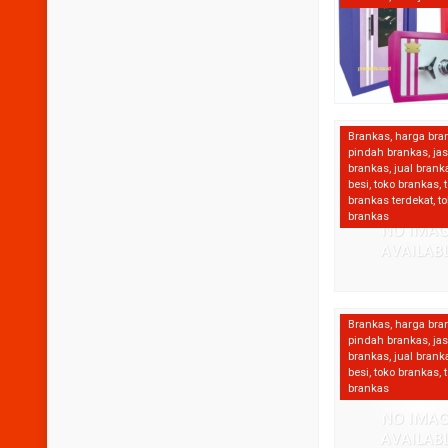
Brankas
,
harga bra
pindah brankas
,
ja
brankas
,
jual brank
besi
,
toko brankas
,
brankas terdekat
,
to
brankas
Brankas
,
harga bra
pindah brankas
,
ja
brankas
,
jual brank
besi
,
toko brankas
,
brankas