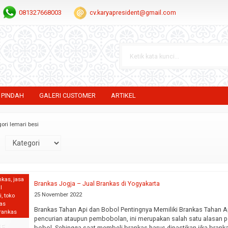
081327668003
cv.karyapresident@gmail.com
 PINDAH
GALERI CUSTOMER
ARTIKEL
ori lemari besi
nkas
,
jasa
Brankas Jogja – Jual Brankas di Yogyakarta
l
25 November 2022
i
,
toko
kas
Brankas Tahan Api dan Bobol Pentingnya Memiliki Brankas Tahan Ap
brankas
pencurian ataupun pembobolan, ini merupakan salah satu alasan p
bobol. Sehingga saat membeli brankas harus dipastikan jika branka