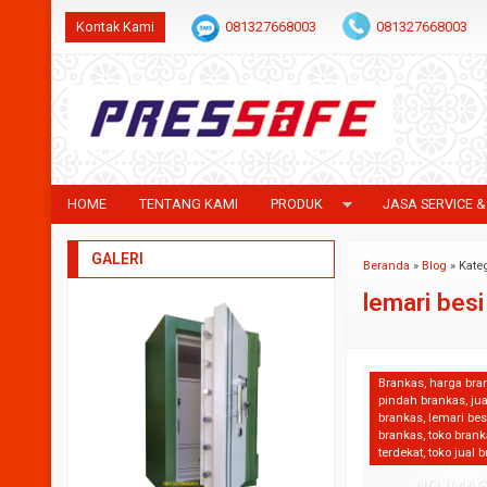
Kontak Kami
081327668003
081327668003
HOME
TENTANG KAMI
PRODUK
JASA SERVICE &
GALERI
Beranda
»
Blog
» Kateg
lemari besi
Brankas
,
harga bra
pindah brankas
,
jua
brankas
,
lemari bes
brankas
,
toko bran
terdekat
,
toko jual 