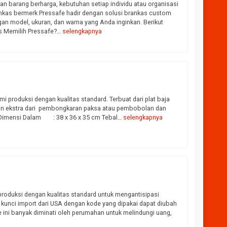
 barang berharga, kebutuhan setiap individu atau organisasi
nkas bermerk Pressafe hadir dengan solusi brankas custom
 model, ukuran, dan warna yang Anda inginkan. Berikut
s Memilih Pressafe?…
selengkapnya
i produksi dengan kualitas standard. Terbuat dari plat baja
gan ekstra dari pembongkaran paksa atau pembobolan dan
 Dimensi Dalam : 38 x 36 x 35 cm Tebal…
selengkapnya
produksi dengan kualitas standard untuk mengantisipasi
unci import dari USA dengan kode yang dipakai dapat diubah
ini banyak diminati oleh perumahan untuk melindungi uang,