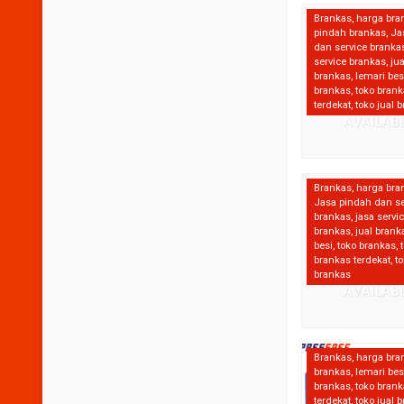
Brankas
,
harga bra
pindah brankas
,
Ja
dan service branka
service brankas
,
jua
brankas
,
lemari bes
brankas
,
toko bran
terdekat
,
toko jual 
Brankas
,
harga bra
Jasa pindah dan se
brankas
,
jasa servi
brankas
,
jual brank
besi
,
toko brankas
,
brankas terdekat
,
to
brankas
Brankas
,
harga bra
brankas
,
lemari bes
brankas
,
toko bran
terdekat
,
toko jual 