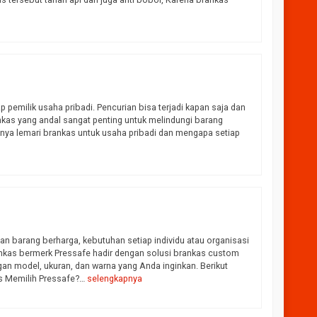
ngi CS
 pemilik usaha pribadi. Pencurian bisa terjadi kapan saja dan
ankas yang andal sangat penting untuk melindungi barang
gnya lemari brankas untuk usaha pribadi dan mengapa setiap
 barang berharga, kebutuhan setiap individu atau organisasi
nkas bermerk Pressafe hadir dengan solusi brankas custom
 model, ukuran, dan warna yang Anda inginkan. Berikut
s Memilih Pressafe?…
selengkapnya