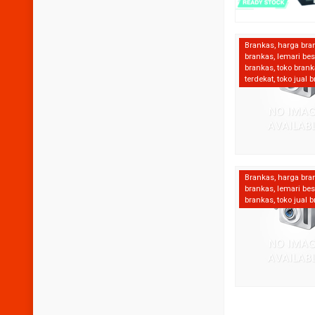
Brankas
,
harga bra
brankas
,
lemari bes
brankas
,
toko bran
terdekat
,
toko jual 
Brankas
,
harga bra
brankas
,
lemari bes
brankas
,
toko jual 