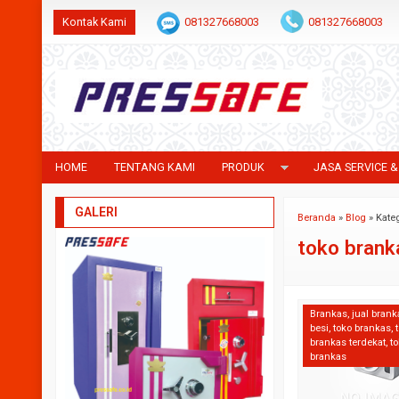
Kontak Kami
081327668003
081327668003
HOME
TENTANG KAMI
PRODUK
JASA SERVICE &
GALERI
Beranda
»
Blog
» Kate
toko brank
Brankas
,
jual brank
besi
,
toko brankas
,
brankas terdekat
,
to
brankas