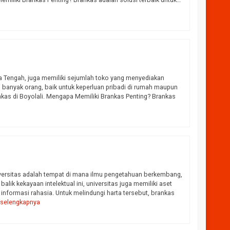
ILVER M-87
Harga Hubungi CS
wa Tengah, juga memiliki sejumlah toko yang menyediakan
Tersedia
i banyak orang, baik untuk keperluan pribadi di rumah maupun
ankas di Boyolali. Mengapa Memiliki Brankas Penting? Brankas
iversitas adalah tempat di mana ilmu pengetahuan berkembang,
lik kekayaan intelektual ini, universitas juga memiliki aset
 informasi rahasia. Untuk melindungi harta tersebut, brankas
…
selengkapnya