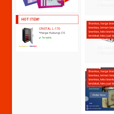
HOT ITEM!
Brankas
,
harga bra
brankas
,
lemari bes
RISTAL L-170
SAPPHIRE H-65
S
brankas
,
toko bran
Harga Hubungi CS
*Harga Hubungi CS
*
terdekat
,
toko jual 
Tersedia
Tersedia
Brankas
,
harga bra
brankas
,
lemari bes
brankas
,
toko bran
terdekat
,
toko jual 