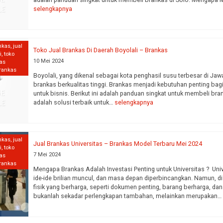
selengkapnya
nkas
,
jual
Toko Jual Brankas Di Daerah Boyolali – Brankas
i
,
toko
ILVER L-70
CRISTAL M-182
S
10 Mei 2024
kas
Harga Hubungi CS
*Harga Hubungi CS
*
brankas
Boyolali, yang dikenal sebagai kota penghasil susu terbesar di Ja
Tersedia
Tersedia
brankas berkualitas tinggi. Brankas menjadi kebutuhan penting bag
untuk bisnis. Berikut ini adalah panduan singkat untuk membeli br
adalah solusi terbaik untuk…
selengkapnya
nkas
,
jual
Jual Brankas Universitas – Brankas Model Terbaru Mei 2024
i
,
toko
7 Mei 2024
kas
brankas
Mengapa Brankas Adalah Investasi Penting untuk Universitas ? Un
ide-ide brilian muncul, dan masa depan diperbincangkan. Namun, di ba
fisik yang berharga, seperti dokumen penting, barang berharga, dan
bukanlah sekadar perlengkapan tambahan, melainkan merupakan