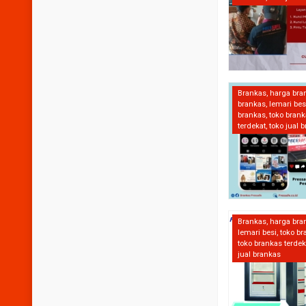
Brankas
,
harga bra
brankas
,
lemari bes
brankas
,
toko bran
terdekat
,
toko jual 
Brankas
,
harga bra
lemari besi
,
toko b
toko brankas terdek
jual brankas