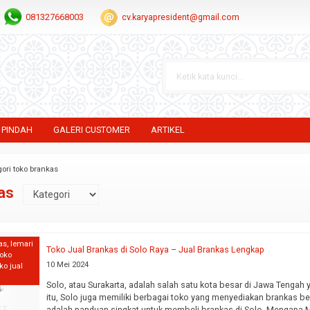
081327668003
cv.karyapresident@gmail.com
 PINDAH
GALERI CUSTOMER
ARTIKEL
gori toko brankas
as
as
,
lemari
Toko Jual Brankas di Solo Raya – Jual Brankas Lengkap
toko
10 Mei 2024
ko jual
Solo, atau Surakarta, adalah salah satu kota besar di Jawa Tengah
itu, Solo juga memiliki berbagai toko yang menyediakan brankas berk
adalah panduan singkat untuk membeli brankas di Solo. Mengapa Me