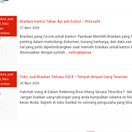
nkas
,
jual
Brankas Kantor Tahan Api anti bobol – Pressafe
i
,
toko
27 April 2024
kas
brankas
Brankas yang Cocok untuk Kantor: Panduan Memilih Brankas yang T
penting dalam melindungi dokumen, barang berharga, dan data sensi
hal yang perlu dipertimbangkan saat memilih brankas untuk kantor
disesuaikan dengan jumlah…
selengkapnya
nkas
,
jual
Toko Jual Brankas Terbaru 2024 – Tempat Simpan Uang Teraman
i
,
toko
26 April 2024
brankas
Hati-hati Uang di Dalam Rekening Bisa Hilang Secara Tiba-tiba !! 
Jangan biarkan uang tabungan yang anda kumpulkan selama ini hilan
keras Anda. Seperti di vidio berikut ini seorang pengusaha yang tib