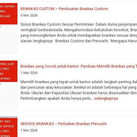
as
,
lemari
BRANKAS CUSTOM – Pembuatan Brankas Custom
toko
6 Mei 2024
ko jual
Solusi Brankas Custom Sesuai Permintaan Dalam dunia penyimpanan
seringkali berbeda-beda. Mengakomodasi kebutuhan tersebut, Bra
yang memungkinkan Anda untuk mendapatkan brankas sesuai dengan
ulasan lengkapnya Brankas Custom dari Pressafe : Mengapa Haru
nkas
,
jual
Brankas yang Cocok untuk Kantor: Panduan Memilih Brankas yang 
i
,
toko
1 Mei 2024
kas
brankas
Memilih brankas yang tepat untuk kantor adalah langkah penting d
dari pencurian atau kerusakan. Berikut ini adalah beberapa hal yan
Anda: Ukuran dan Kapasitas Ukuran brankas harus disesuaikan den
Pertimbangkan apakah Anda hanya perlu…
selengkapnya
ah dan
SERVICE BRANKAS – Perbaikan Brankas Pressafe
sa service
1 Mei 2024
i
,
toko
brankas