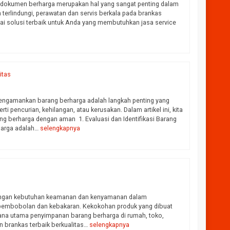
 dokumen berharga merupakan hal yang sangat penting dalam
terlindungi, perawatan dan servis berkala pada brankas
gai solusi terbaik untuk Anda yang membutuhkan jasa service
itas
gamankan barang berharga adalah langkah penting yang
ti pencurian, kehilangan, atau kerusakan. Dalam artikel ini, kita
 berharga dengan aman 1. Evaluasi dan Identifikasi Barang
harga adalah…
selengkapnya
angan kebutuhan keamanan dan kenyamanan dalam
pembobolan dan kebakaran. Kekokohan produk yang dibuat
arana utama penyimpanan barang berharga di rumah, toko,
n brankas terbaik berkualitas…
selengkapnya