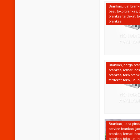
Brankas
,
jual brank
besi
,
toko brankas
,
brankas terdekat
,
to
brankas
Brankas
,
harga bra
brankas
,
lemari bes
brankas
,
toko bran
terdekat
,
toko jual 
Brankas
,
Jasa pind
service brankas
,
ja
brankas
,
lemari bes
brankas
,
toko jual 