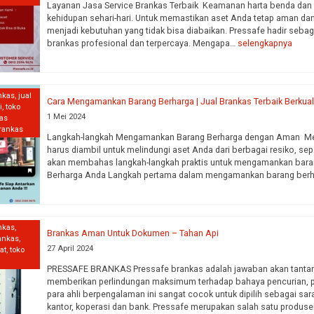
Layanan Jasa Service Brankas Terbaik Keamanan harta benda dan
kehidupan sehari-hari. Untuk memastikan aset Anda tetap aman dan 
menjadi kebutuhan yang tidak bisa diabaikan. Pressafe hadir seba
brankas profesional dan terpercaya. Mengapa…
selengkapnya
nkas
,
jual
Cara Mengamankan Barang Berharga | Jual Brankas Terbaik Berkual
i
,
toko
1 Mei 2024
kas
brankas
Langkah-langkah Mengamankan Barang Berharga dengan Aman Men
harus diambil untuk melindungi aset Anda dari berbagai resiko, seper
akan membahas langkah-langkah praktis untuk mengamankan barang
Berharga Anda Langkah pertama dalam mengamankan barang ber
nkas
,
Brankas Aman Untuk Dokumen – Tahan Api
rankas
,
27 April 2024
at
,
toko
PRESSAFE BRANKAS Pressafe brankas adalah jawaban akan tant
memberikan perlindungan maksimum terhadap bahaya pencurian, 
para ahli berpengalaman ini sangat cocok untuk dipilih sebagai s
kantor, koperasi dan bank. Pressafe merupakan salah satu produse