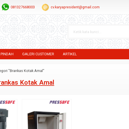
081327668003
cv.karyapresident@gmail.com
 PINDAH
GALERI CUSTOMER
ARTIKEL
egori "Brankas Kotak Amal"
rankas Kotak Amal