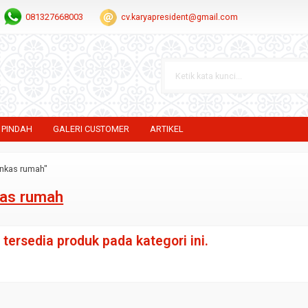
081327668003
cv.karyapresident@gmail.com
 PINDAH
GALERI CUSTOMER
ARTIKEL
ankas rumah"
as rumah
tersedia produk pada kategori ini.