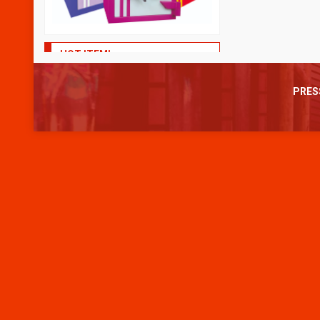
HOT ITEM!
TITANIUM H-202
DIAMOND M
PRES
*Harga Hubungi CS
*Harga Hubu
Tersedia
Tersedia