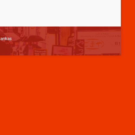
EMERALD L-115
rankas
ngi CS
*Harga Hubungi CS
Tersedia