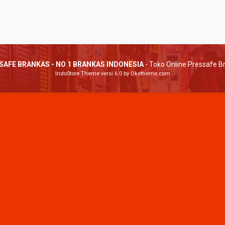
-152
PINTU KHASANAH H-225
RUBY M-40
SAFE BRANKAS - NO 1 BRANKAS INDONESIA
- Toko Online Pressafe B
ngi CS
*Harga Hubungi CS
*Harga Hubu
IndoStore Theme
versi 6.0 by Oketheme.com
Tersedia
Tersedia