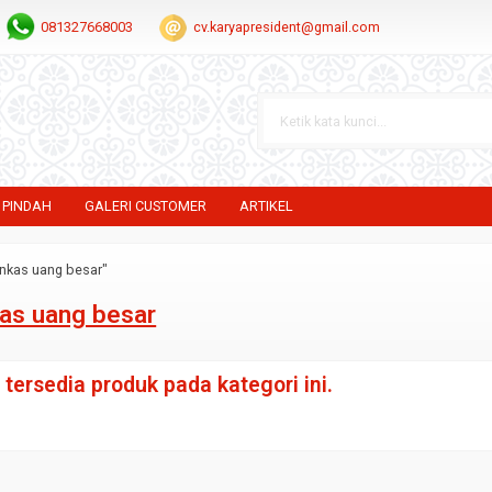
081327668003
cv.karyapresident@gmail.com
 PINDAH
GALERI CUSTOMER
ARTIKEL
ankas uang besar"
as uang besar
tersedia produk pada kategori ini.