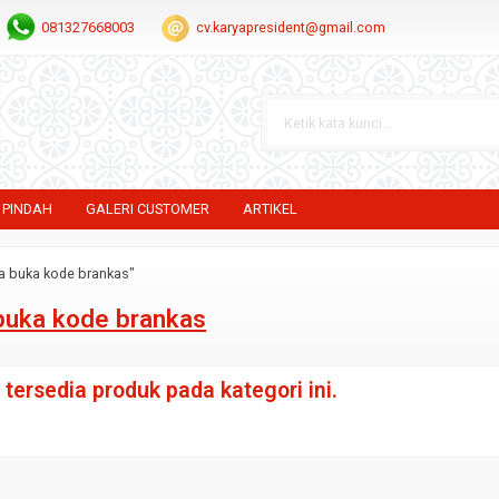
081327668003
cv.karyapresident@gmail.com
 PINDAH
GALERI CUSTOMER
ARTIKEL
a buka kode brankas"
buka kode brankas
tersedia produk pada kategori ini.