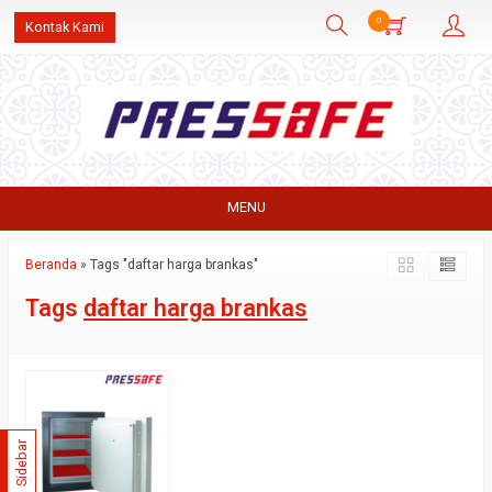
0
Kontak Kami
MENU
Beranda
»
Tags "daftar harga brankas"
Tags
daftar harga brankas
Sidebar