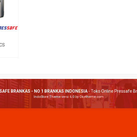
CRISTAL L-170
CRISTAL M-
ngi CS
*Harga Hubungi CS
*Harga Hubu
 CS
Tersedia
Tersedia
SAFE BRANKAS - NO 1 BRANKAS INDONESIA
- Toko Online Pressafe B
IndoStore Theme
versi 6.0 by Oketheme.com