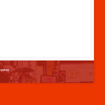
182
SAPPHIRE L-50
ngi CS
*Harga Hubungi CS
Tersedia
rankas