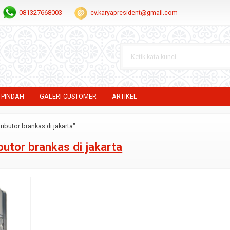
081327668003
cv.karyapresident@gmail.com
 PINDAH
GALERI CUSTOMER
ARTIKEL
ributor brankas di jakarta"
ibutor brankas di jakarta