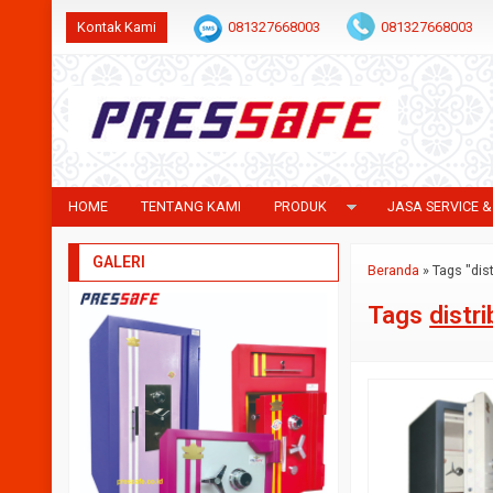
Kontak Kami
081327668003
081327668003
HOME
TENTANG KAMI
PRODUK
JASA SERVICE &
GALERI
Beranda
»
Tags "dist
Tags
distr