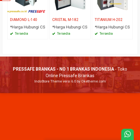
DIAMOND L-140
CRISTAL M-182
TITANIUM H-202
*Harga Hubungi CS
*Harga Hubungi CS
*Harga Hubungi CS
Tersedia
Tersedia
Tersedia
PRESSAFE BRANKAS - NO 1 BRANKAS INDONESIA
- Toko
Online Pressafe Brankas
IndoStore Theme
versi 6.0 by Oketheme.com