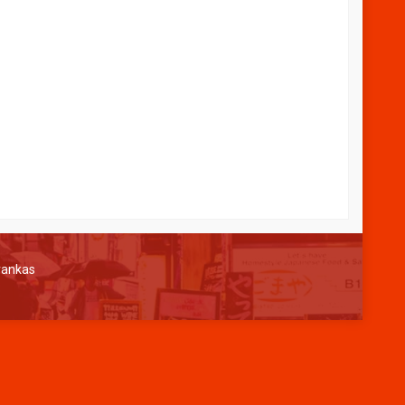
-50
PINTU KHASANAH H-225
ngi CS
*Harga Hubungi CS
Tersedia
rankas