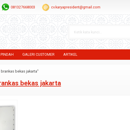
081327668003
cv.karyapresident@gmail.com
 PINDAH
GALERI CUSTOMER
ARTIKEL
l brankas bekas jakarta"
brankas bekas jakarta