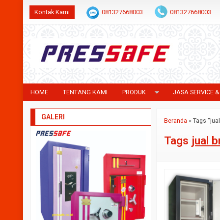
Kontak Kami
081327668003
081327668003
HOME
TENTANG KAMI
PRODUK
JASA SERVICE &
GALERI
Beranda
»
Tags "jua
Tags
jual 