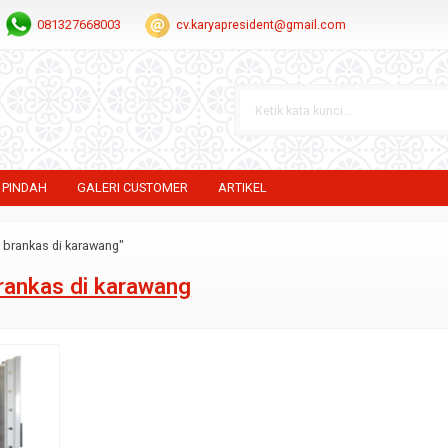
081327668003
cv.karyapresident@gmail.com
 PINDAH
GALERI CUSTOMER
ARTIKEL
l brankas di karawang"
brankas di karawang