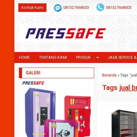
Kontak Kami
081327668003
081327668003
HOME
TENTANG KAMI
PRODUK
JASA SERVICE &
GALERI
Beranda
»
Tags "jua
Tags
jual 