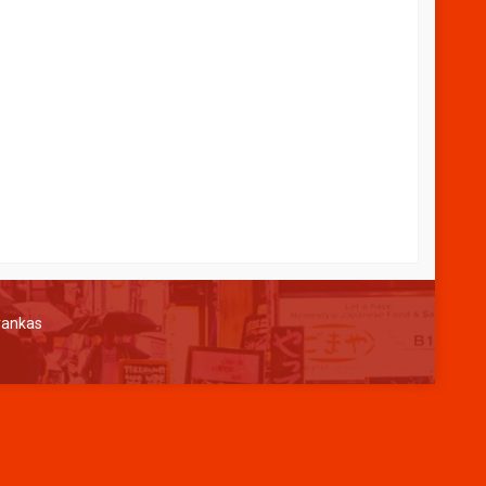
ANAH L-180
CRISTAL L-170
ngi CS
*Harga Hubungi CS
Tersedia
rankas