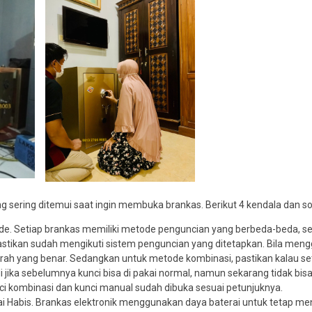
EMERALD M-122
BRANKAS KOTAK AMAL
*Harga Hubungi CS
| KOTAK INFAQ
*Harga Hubungi CS
Tersedia
Tersedia
g sering ditemui saat ingin membuka brankas. Berikut 4 kendala dan s
de. Setiap brankas memiliki metode penguncian yang berbeda-beda, s
astikan sudah mengikuti sistem penguncian yang ditetapkan. Bila me
arah yang benar. Sedangkan untuk metode kombinasi, pastikan kalau 
di jika sebelumnya kunci bisa di pakai normal, namun sekarang tidak bis
i kombinasi dan kunci manual sudah dibuka sesuai petunjuknya.
i Habis. Brankas elektronik menggunakan daya baterai untuk tetap me