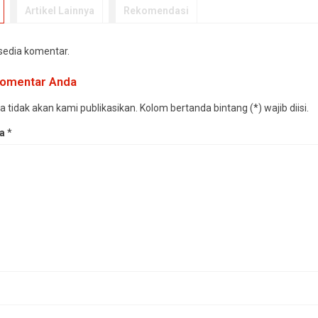
Artikel Lainnya
Rekomendasi
rsedia komentar.
 komentar Anda
tidak akan kami publikasikan. Kolom bertanda bintang (*) wajib diisi.
da
*