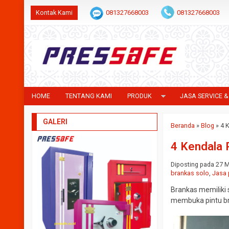
Kontak Kami
081327668003
081327668003
HOME
TENTANG KAMI
PRODUK
JASA SERVICE &
GALERI
Beranda
»
Blog
»
4 
4 Kendala 
Diposting pada 27 Me
brankas solo
,
Jasa 
Brankas memiliki 
membuka pintu b