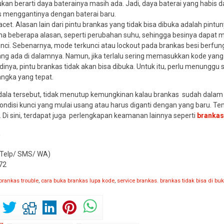
kan berarti daya baterainya masih ada. Jadi, daya baterai yang habis d
us menggantinya dengan baterai baru.
cet. Alasan lain dari pintu brankas yang tidak bisa dibuka adalah pint
ena beberapa alasan, seperti perubahan suhu, sehingga besinya dapat 
nci. Sebenarnya, mode terkunci atau lockout pada brankas besi berfu
ang ada di dalamnya. Namun, jika terlalu sering memasukkan kode yan
adinya, pintu brankas tidak akan bisa dibuka. Untuk itu, perlu menun
ngka yang tepat.
ala tersebut, tidak menutup kemungkinan kalau brankas sudah dalam p
ndisi kunci yang mulai usang atau harus diganti dengan yang baru. 
 Di sini, terdapat juga perlengkapan keamanan lainnya seperti
brankas
R
Telp/ SMS/ WA)
72
brankas trouble
,
cara buka brankas lupa kode
,
service brankas. brankas tidak bisa di bu