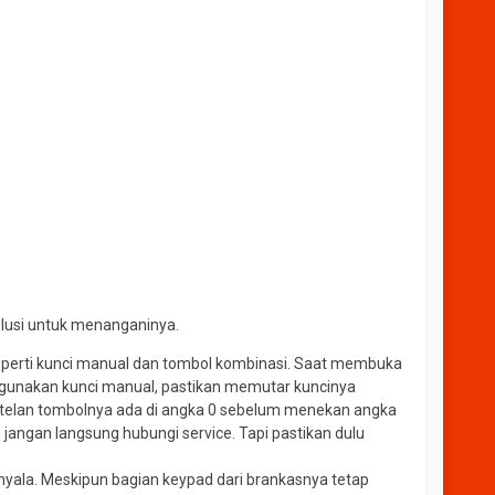
CRISTAL H-190
*Harga Hubungi CS
Tersedia
olusi untuk menanganinya.
eperti kunci manual dan tombol kombinasi. Saat membuka
nggunakan kunci manual, pastikan memutar kuncinya
setelan tombolnya ada di angka 0 sebelum menekan angka
a jangan langsung hubungi service. Tapi pastikan dulu
nyala. Meskipun bagian keypad dari brankasnya tetap