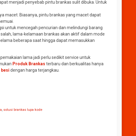
apat menjadi penyebab pintu brankas sulit dibuka. Untuk
unya macet. Biasanya, pintu brankas yang macet dapat
memuai.
ngsi untuk mencegah pencurian dan melindungi barang
g salah, lama-kelamaan brankas akan aktif dalam mode
ggu selama beberapa saat hingga dapat memasukkan
emakaian lama jadi perlu sedikit service untuk
Temukan
Produk Brankas
terbaru dan berkualitas hanya
 besi
dengan harga terjangkau.
ka
,
solusi brankas lupa kode