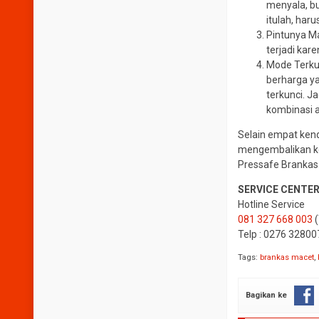
menyala, bu
itulah, har
Pintunya Ma
terjadi kar
Mode Terku
berharga y
terkunci. J
kombinasi a
Selain empat kend
mengembalikan ko
Pressafe Brankas.
SERVICE CENTE
Hotline Service
081 327 668 003
(
Telp : 0276 32800
Tags:
brankas macet
,
Bagikan ke