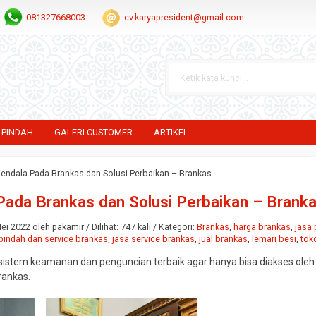
081327668003
cv.karyapresident@gmail.com
 PINDAH
GALERI CUSTOMER
ARTIKEL
Kendala Pada Brankas dan Solusi Perbaikan – Brankas
Pada Brankas dan Solusi Perbaikan – Brank
i 2022 oleh pakamir / Dilihat: 747 kali / Kategori:
Brankas
,
harga brankas
,
jasa
pindah dan service brankas
,
jasa service brankas
,
jual brankas
,
lemari besi
,
tok
sistem keamanan dan penguncian terbaik agar hanya bisa diakses oleh
rankas.