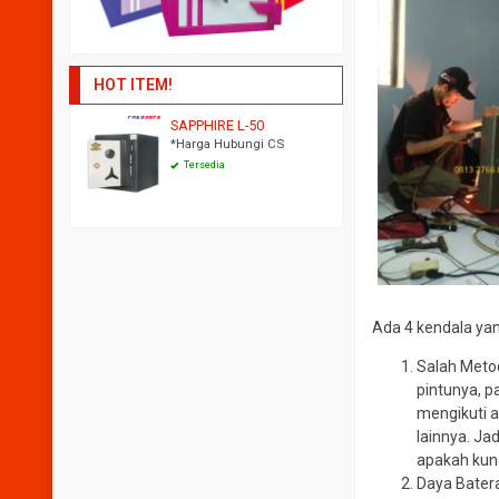
HOT ITEM!
SAPPHIRE L-50
RUBY H-45
*Harga Hubungi CS
*Harga Hubungi CS
Tersedia
Tersedia
Ada 4 kendala yan
Salah Meto
pintunya, p
mengikuti 
lainnya. Ja
apakah kunc
Daya Batera