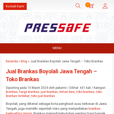
0
Kontak Kami
MENU
Beranda
»
Blog
»
Jual Brankas Boyolali Jawa Tengah – Toko Brankas
Jual Brankas Boyolali Jawa Tengah –
Toko Brankas
Diposting pada 10 Maret 2024 oleh pakamir / Dilihat: 651 kali / Kategori:
Brankas
,
harga brankas
,
jual brankas
,
lemari besi
,
toko brankas
,
toko
brankas terdekat
,
toko jual brankas
Boyolali, yang dikenal sebagai kota penghasil susu terbesar di Jawa
Tengah, juga memiliki sejumlah toko yang menyediakan
brankas
berkualitas tinggi
. Brankas menjadi kebutuhan penting bagi banyak