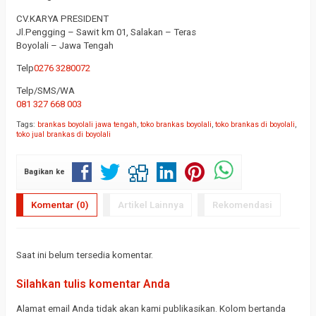
CV.KARYA PRESIDENT
Jl.Pengging – Sawit km 01, Salakan – Teras
Boyolali – Jawa Tengah
Telp
0276 3280072
Telp/SMS/WA
081 327 668 003
Tags:
brankas boyolali jawa tengah
,
toko brankas boyolali
,
toko brankas di boyolali
,
toko jual brankas di boyolali
Bagikan ke
Komentar (0)
Artikel Lainnya
Rekomendasi
Saat ini belum tersedia komentar.
Silahkan tulis komentar Anda
Alamat email Anda tidak akan kami publikasikan. Kolom bertanda