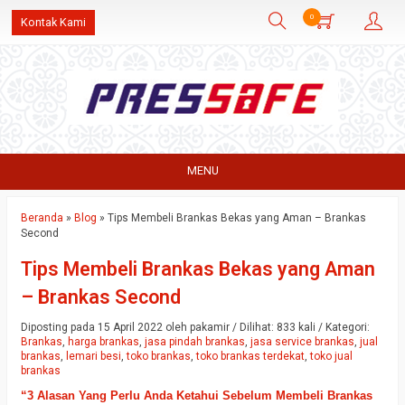
0
Kontak Kami
MENU
Beranda
»
Blog
»
Tips Membeli Brankas Bekas yang Aman – Brankas
Second
Tips Membeli Brankas Bekas yang Aman
– Brankas Second
Diposting pada 15 April 2022 oleh pakamir / Dilihat: 833 kali / Kategori:
Brankas
,
harga brankas
,
jasa pindah brankas
,
jasa service brankas
,
jual
brankas
,
lemari besi
,
toko brankas
,
toko brankas terdekat
,
toko jual
brankas
“3 Alasan Yang Perlu Anda Ketahui Sebelum Membeli Brankas