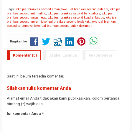
Tags:
toko jual brankas second aman
,
toko jual brankas second anti api
,
toko jual
brankas second anti maling
,
toko jual brankas second berkualitas
,
toko jual
brankas second harga nego
,
toko jual brankas second kondisi bagus
,
toko jual
brankas second murah
,
toko jual brankas second terdekat.
,
toko jual brankas
second terpercaya
,
toko jual brankas second untuk dokumen
Bagikan ke
Komentar (0)
Artikel Lainnya
Rekomendasi
Saat ini belum tersedia komentar.
Silahkan tulis komentar Anda
Alamat email Anda tidak akan kami publikasikan. Kolom bertanda
bintang (*) wajib diisi.
Isi komentar Anda
*