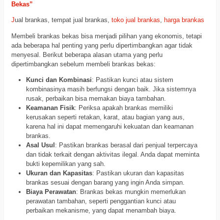
Bekas”
J
ual brankas, tempat jual brankas,
toko jual brankas
,
harga brankas
Membeli brankas bekas bisa menjadi pilihan yang ekonomis, tetapi
ada beberapa hal penting yang perlu dipertimbangkan agar tidak
menyesal. Berikut beberapa alasan utama yang perlu
dipertimbangkan sebelum membeli brankas bekas:
Kunci dan Kombinasi
: Pastikan kunci atau sistem
kombinasinya masih berfungsi dengan baik. Jika sistemnya
rusak, perbaikan bisa memakan biaya tambahan.
Keamanan Fisik
: Periksa apakah brankas memiliki
kerusakan seperti retakan, karat, atau bagian yang aus,
karena hal ini dapat memengaruhi kekuatan dan keamanan
brankas.
Asal Usul
: Pastikan brankas berasal dari penjual terpercaya
dan tidak terkait dengan aktivitas ilegal. Anda dapat meminta
bukti kepemilikan yang sah.
Ukuran dan Kapasitas
: Pastikan ukuran dan kapasitas
brankas sesuai dengan barang yang ingin Anda simpan.
Biaya Perawatan
: Brankas bekas mungkin memerlukan
perawatan tambahan, seperti penggantian kunci atau
perbaikan mekanisme, yang dapat menambah biaya.