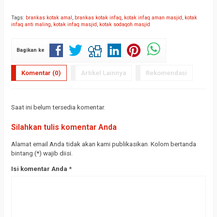
Tags:
brankas kotak amal
,
brankas kotak infaq
,
kotak infaq aman masjid
,
kotak
infaq anti maling
,
kotak infaq masjid
,
kotak sodaqoh masjid
Bagikan ke
Komentar (0)
Artikel Lainnya
Rekomendasi
Saat ini belum tersedia komentar.
Silahkan tulis komentar Anda
Alamat email Anda tidak akan kami publikasikan. Kolom bertanda
bintang (*) wajib diisi.
Isi komentar Anda
*