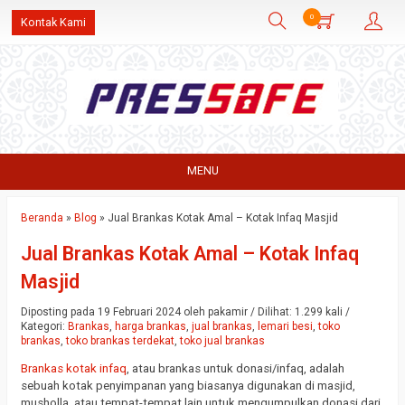
0
Kontak Kami
MENU
Beranda
»
Blog
»
Jual Brankas Kotak Amal – Kotak Infaq Masjid
Jual Brankas Kotak Amal – Kotak Infaq
Masjid
Diposting pada 19 Februari 2024 oleh pakamir / Dilihat: 1.299 kali /
Kategori:
Brankas
,
harga brankas
,
jual brankas
,
lemari besi
,
toko
brankas
,
toko brankas terdekat
,
toko jual brankas
Brankas kotak infaq
, atau brankas untuk donasi/infaq, adalah
sebuah kotak penyimpanan yang biasanya digunakan di masjid,
musholla, atau tempat-tempat lain untuk mengumpulkan donasi dari