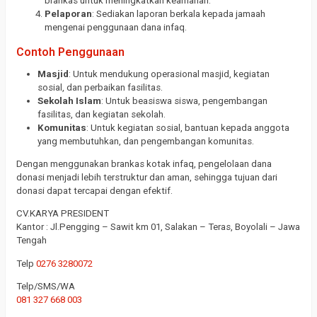
brankas untuk meningkatkan keamanan.
Pelaporan
: Sediakan laporan berkala kepada jamaah
mengenai penggunaan dana infaq.
Contoh Penggunaan
Masjid
: Untuk mendukung operasional masjid, kegiatan
sosial, dan perbaikan fasilitas.
Sekolah Islam
: Untuk beasiswa siswa, pengembangan
fasilitas, dan kegiatan sekolah.
Komunitas
: Untuk kegiatan sosial, bantuan kepada anggota
yang membutuhkan, dan pengembangan komunitas.
Dengan menggunakan brankas kotak infaq, pengelolaan dana
donasi menjadi lebih terstruktur dan aman, sehingga tujuan dari
donasi dapat tercapai dengan efektif.
CV.KARYA PRESIDENT
Kantor : Jl.Pengging – Sawit km 01, Salakan – Teras, Boyolali – Jawa
Tengah
Telp
0276 3280072
Telp/SMS/WA
081 327 668 003