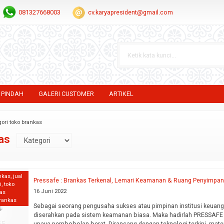
081327668003
cv.karyapresident@gmail.com
 PINDAH
GALERI CUSTOMER
ARTIKEL
gori toko brankas
as
nkas
,
jual
Pressafe : Brankas Terkenal, Lemari Keamanan & Ruang Penyimpa
i
,
toko
16 Juni 2022
kas
brankas
Sebagai seorang pengusaha sukses atau pimpinan institusi keuang
diserahkan pada sistem keamanan biasa. Maka hadirlah PRESSAFE B
upaya pembobolan berat. Dirancang dengan teknologi terkini, material