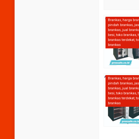
Brankas
,
harga bra
pindah brankas
,
ja
brankas
,
jual brank
besi
,
toko brankas
,
brankas terdekat
,
to
brankas
Brankas
,
harga bra
pindah brankas
,
ja
brankas
,
jual brank
besi
,
toko brankas
,
brankas terdekat
,
to
brankas