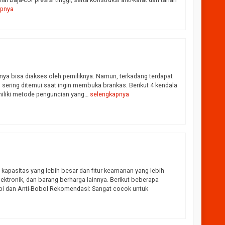
apnya
IAMOND L-140
Harga Hubungi CS
ya bisa diakses oleh pemiliknya. Namun, terkadang terdapat
Tersedia
ng ditemui saat ingin membuka brankas. Berikut 4 kendala
miliki metode penguncian yang…
selengkapnya
 kapasitas yang lebih besar dan fitur keamanan yang lebih
ektronik, dan barang berharga lainnya. Berikut beberapa
pi dan Anti-Bobol Rekomendasi: Sangat cocok untuk