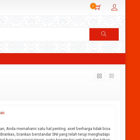
0
nan
an, Anda memahami satu hal penting: aset berharga tidak bisa
rankas, brankas berstandar SNI yang telah teruji menghadapi
 baja-cor presisi tinggi, serta konstruksi anti-karat dan tahan